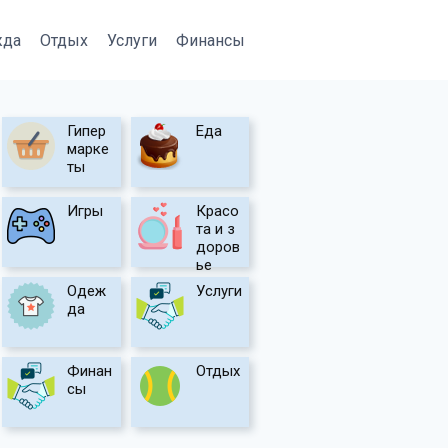
жда
Отдых
Услуги
Финансы
Гипер
Еда
марке
ты
Игры
Красо
та и з
доров
ье
Одеж
Услуги
да
Финан
Отдых
сы