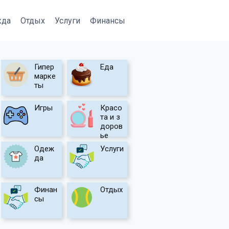
жда
Отдых
Услуги
Финансы
Гипер
Еда
марке
ты
Игры
Красо
та и з
доров
ье
Одеж
Услуги
да
Финан
Отдых
сы