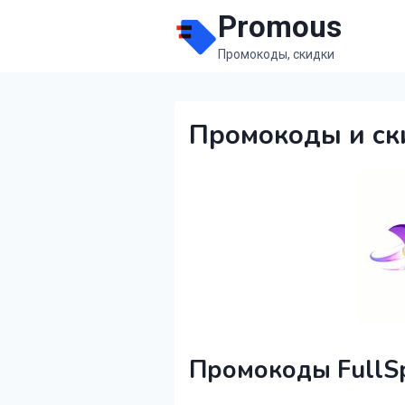
Перейти
Promous
к
Промокоды, скидки
содержимому
Промокоды и ск
Промокоды FullS