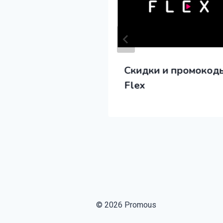
 и промокоды
Скидки и промокод
ox
Flex
© 2026 Promous