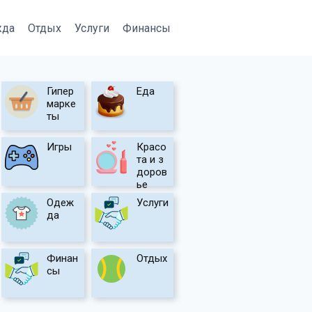
жда
Отдых
Услуги
Финансы
Гипер
Еда
марке
ты
Игры
Красо
та и з
доров
ье
Одеж
Услуги
да
Финан
Отдых
сы