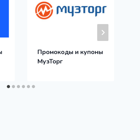
ы
Промокоды и купоны
МузТорг