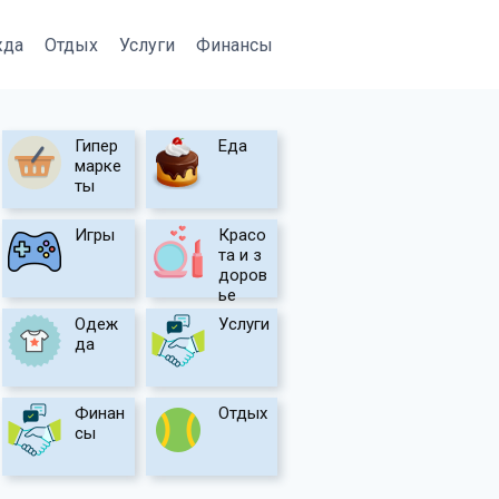
жда
Отдых
Услуги
Финансы
Гипер
Еда
марке
ты
Игры
Красо
та и з
доров
ье
Одеж
Услуги
да
Финан
Отдых
сы