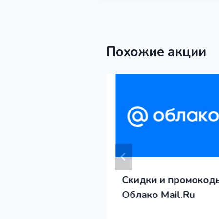
Похожие акции
 и промокоды
Скидки и промокод
Stop
Облако Mail.Ru