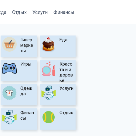
жда
Отдых
Услуги
Финансы
Гипер
Еда
марке
ты
Игры
Красо
та и з
доров
ье
Одеж
Услуги
да
Финан
Отдых
сы