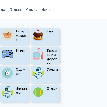
жда
Отдых
Услуги
Финансы
Гипер
Еда
марке
ты
Игры
Красо
та и з
доров
ье
Одеж
Услуги
да
Финан
Отдых
сы