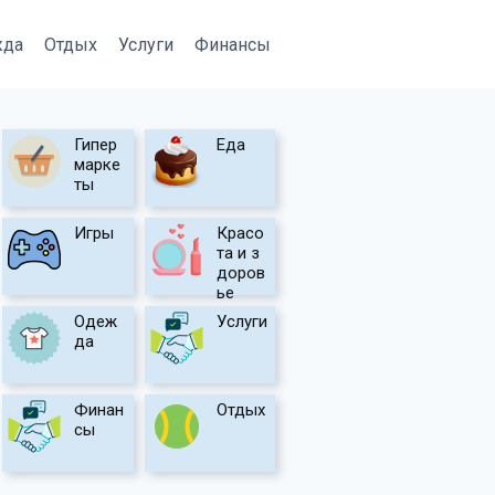
жда
Отдых
Услуги
Финансы
Гипер
Еда
марке
ты
Игры
Красо
та и з
доров
ье
Одеж
Услуги
да
Финан
Отдых
сы