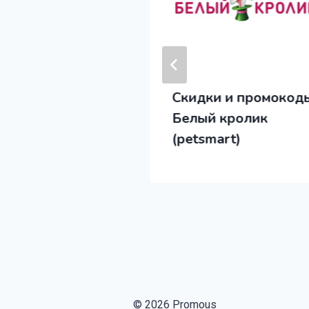
оды и скидки
Скидки и промокод
 CANIN
Белый кролик
(petsmart)
© 2026 Promous