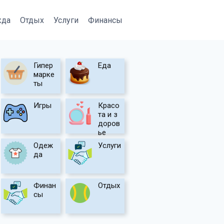
жда
Отдых
Услуги
Финансы
Гипер
Еда
марке
ты
Игры
Красо
та и з
доров
ье
Одеж
Услуги
да
Финан
Отдых
сы