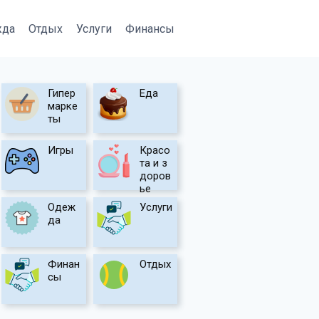
жда
Отдых
Услуги
Финансы
Гипер
Еда
марке
ты
Игры
Красо
та и з
доров
ье
Одеж
Услуги
да
Финан
Отдых
сы