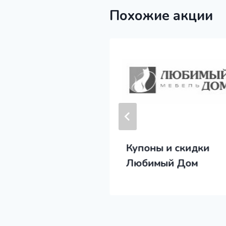
Похожие акции
 и промокоды
Купоны и скидки
иан
Любимый Дом