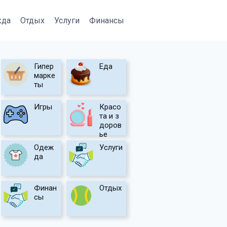
жда
Отдых
Услуги
Финансы
Гипер
Еда
марке
ты
Игры
Красо
та и з
доров
ье
Одеж
Услуги
да
Финан
Отдых
сы