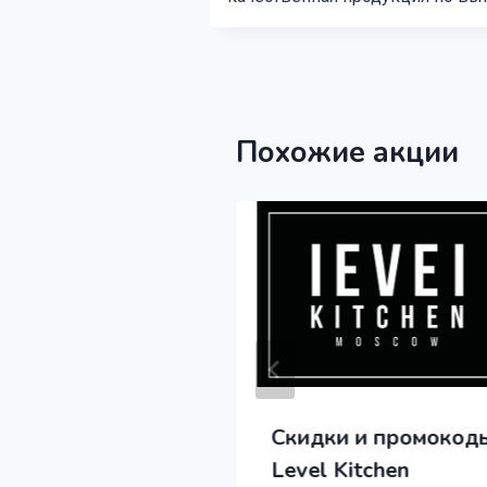
Похожие акции
 и промокоды
Скидки и промокод
 Суши
Level Kitchen