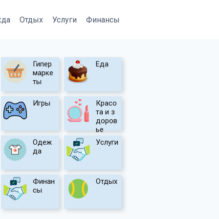
жда
Отдых
Услуги
Финансы
Гипер
Еда
марке
ты
Игры
Красо
та и з
доров
ье
Одеж
Услуги
да
Финан
Отдых
сы