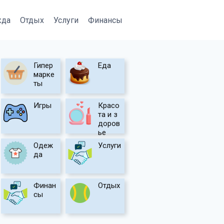
жда
Отдых
Услуги
Финансы
Гипер
Еда
марке
ты
Игры
Красо
та и з
доров
ье
Одеж
Услуги
да
Финан
Отдых
сы