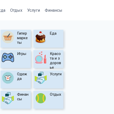
жда
Отдых
Услуги
Финансы
Гипер
Еда
марке
ты
Игры
Красо
та и з
доров
ье
Одеж
Услуги
да
Финан
Отдых
сы