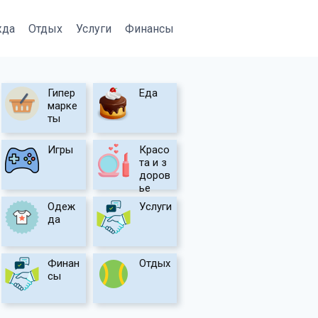
жда
Отдых
Услуги
Финансы
Гипер
Еда
марке
ты
Игры
Красо
та и з
доров
ье
Одеж
Услуги
да
Финан
Отдых
сы