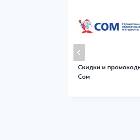
 и промокоды
Скидки и промокод
гинский
Сом
иор