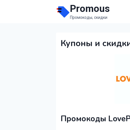
Перейти
Promous
к
Промокоды, скидки
содержимому
Купоны и скидки
Промокоды LovePr