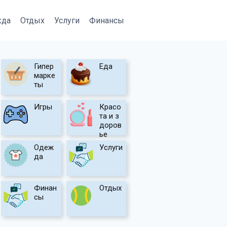
жда
Отдых
Услуги
Финансы
Гипер
Еда
марке
ты
Игры
Красо
та и з
доров
ье
Одеж
Услуги
да
Финан
Отдых
сы