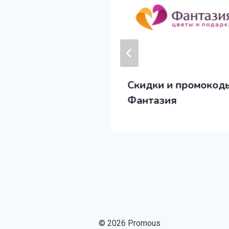
коды
Скидки и промокод
ook Март 2025
Фантазия
© 2026 Promous