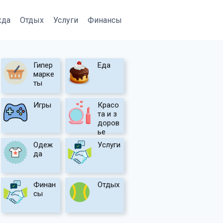
жда
Отдых
Услуги
Финансы
Гипер
Еда
марке
ты
Игры
Красо
та и з
доров
ье
Одеж
Услуги
да
Финан
Отдых
сы