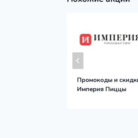
 и промокоды
Промокоды и скидк
 (Фидель)
Империя Пиццы