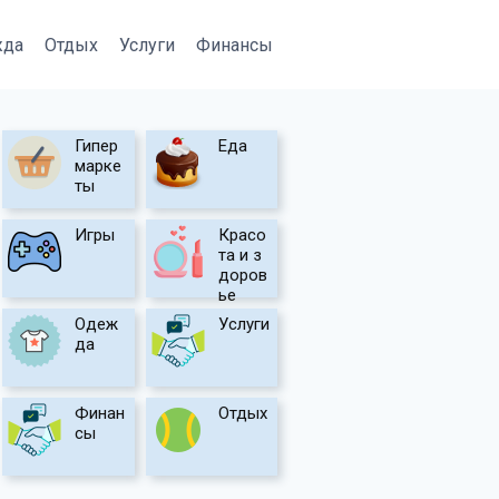
жда
Отдых
Услуги
Финансы
Гипер
Еда
марке
ты
Игры
Красо
та и з
доров
ье
Одеж
Услуги
да
Финан
Отдых
сы