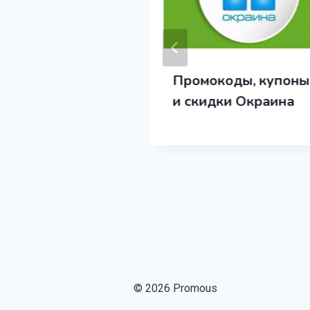
 и промокоды
Промокоды, купоны
 Елены
и скидки Окраина
евой
© 2026 Promous