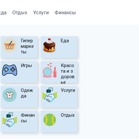
жда
Отдых
Услуги
Финансы
Гипер
Еда
марке
ты
Игры
Красо
та и з
доров
ье
Одеж
Услуги
да
Финан
Отдых
сы