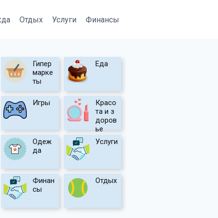
жда
Отдых
Услуги
Финансы
Гипер
Еда
марке
ты
Игры
Красо
та и з
доров
ье
Одеж
Услуги
да
Финан
Отдых
сы