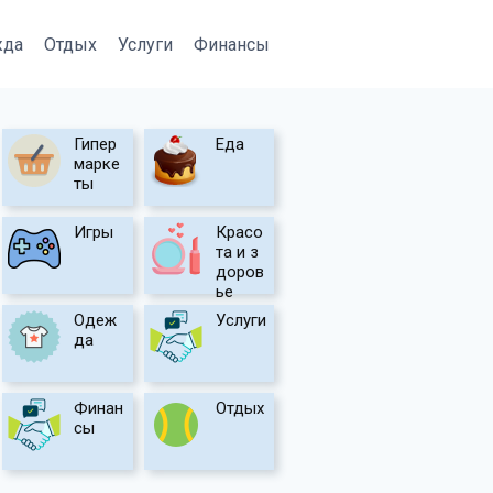
жда
Отдых
Услуги
Финансы
Гипер
Еда
марке
ты
Игры
Красо
та и з
доров
ье
Одеж
Услуги
да
Финан
Отдых
сы