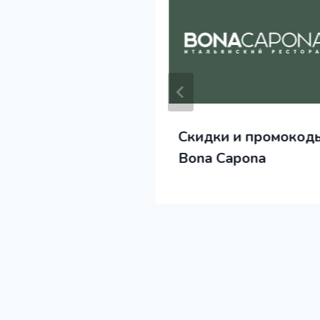
оды и скидки
Скидки и промокод
ru Перекресток
Bona Capona